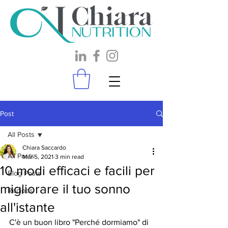
Post
All Posts
Chiara Saccardo
All Posts
Mar 5, 2021
3 min read
10 modi efficaci e facili per
Blog Posts
migliorare il tuo sonno
Recipes
all'istante
C'è un buon libro "Perché dormiamo" di 