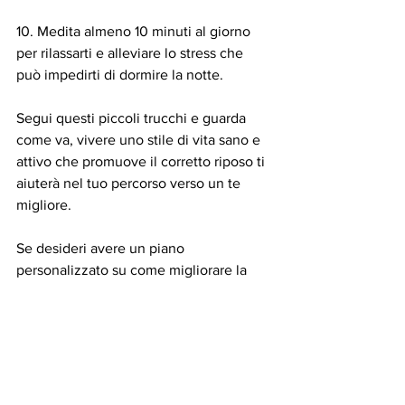
10. Medita almeno 10 minuti al giorno 
per rilassarti e alleviare lo stress che 
può impedirti di dormire la notte.
Segui questi piccoli trucchi e guarda 
come va, vivere uno stile di vita sano e 
attivo che promuove il corretto riposo ti 
aiuterà nel tuo percorso verso un te 
migliore.
Se desideri avere un piano 
personalizzato su come migliorare la 
tua salute e raggiungere i tuoi obiettivi 
di benessere, prenota con me la tua 
consulenza gratuita e scopri come 
posso aiutarti. Non aspettare, è ora di 
iniziare.
chiaranutrition.co.uk