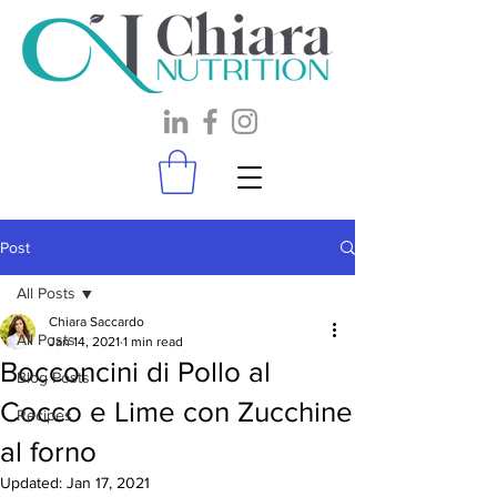
Post
All Posts
Chiara Saccardo
All Posts
Jan 14, 2021
1 min read
Bocconcini di Pollo al
Blog Posts
Cocco e Lime con Zucchine
Recipes
al forno
Updated:
Jan 17, 2021