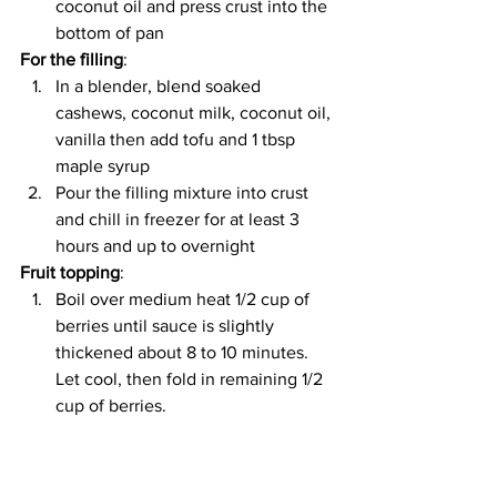
coconut oil and press crust into the 
bottom of pan
For the filling
:
In a blender, blend soaked 
cashews, coconut milk, coconut oil, 
vanilla then add tofu and 1 tbsp 
maple syrup
Pour the filling mixture into crust 
and chill in freezer for at least 3 
hours and up to overnight
Fruit topping
: 
Boil over medium heat 1/2 cup of 
berries until sauce is slightly 
thickened about 8 to 10 minutes. 
Let cool, then fold in remaining 1/2 
cup of berries.
Assemble the cake: remove 
cheesecake from the pan and let it 
warm at room temperature then 