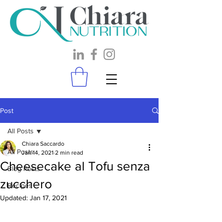
Post
All Posts
Chiara Saccardo
All Posts
Jan 14, 2021
2 min read
Cheesecake al Tofu senza
Blog Posts
zucchero
Recipes
Updated:
Jan 17, 2021